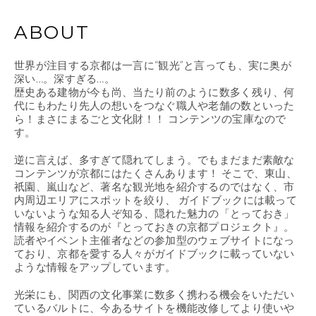
ABOUT
世界が注目する京都は一言に“観光”と言っても、実に奥が
深い…。深すぎる…。
歴史ある建物が今も尚、当たり前のように数多く残り、何
代にもわたり先人の想いをつなぐ職人や老舗の数といった
ら！まさにまるごと文化財！！ コンテンツの宝庫なので
す。
逆に言えば、多すぎて隠れてしまう。でもまだまだ素敵な
コンテンツが京都にはたくさんあります！ そこで、東山、
祇園、嵐山など、著名な観光地を紹介するのではなく、市
内周辺エリアにスポットを絞り、 ガイドブックには載って
いないような知る人ぞ知る、隠れた魅力の「とっておき」
情報を紹介するのが『とっておきの京都プロジェクト』。
読者やイベント主催者などの参加型のウェブサイトになっ
ており、京都を愛する人々がガイドブックに載っていない
ような情報をアップしています。
光栄にも、関西の文化事業に数多く携わる機会をいただい
ているバルトに、今あるサイトを機能改修してより使いや