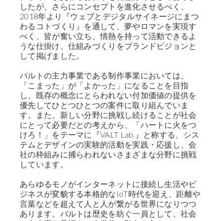
したが、さらにコンセプトを進化させるべく、
2018年より『ウェブとデジタルサイネージにまつ
わるコトづくり』を通して、夢やロマンを実現す
べく、皆が奮い立ち、情熱を持って活動できるよ
うな仕掛け、仕組みづくりをブランドビジョンと
して掲げました。
バルトの主力事業である制作事業においては、
「こまった」が「よかった」になることを目指
し、既存の概念にとらわれない付加価値の提供を
優先してひとつひとつの案件に取り組んでいま
す。また、新しい分野に挑戦し続けることが社会
にとって必要だとの考えから、「ハートに火をつ
けろ！」をテーマに『VALT Lab.』と称する、シス
テムとデザインの実験的活動を実践・応援し、会
社の枠組みに捕らわれないさまざまな分野に挑戦
しています。
あらゆるモノがインターネットに接続し生活やビ
ジネスが変貌する本格的なIoT時代を迎え、距離や
言葉などを超えて人と人が繋がる世界になりつつ
あります。バルトは歴史を紡ぐ一員として、社会